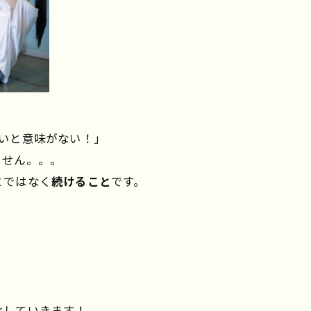
いと意味がない！」
ません。。。
とではなく
続けること
です。
化していきます！