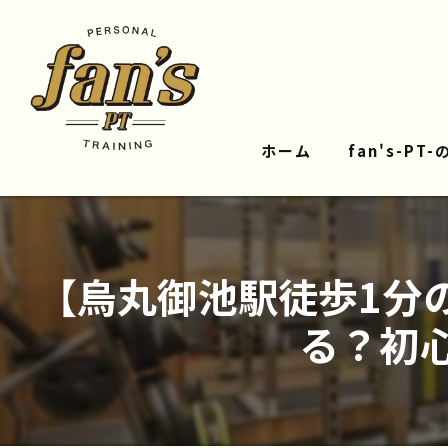
ホーム
fan's-PT
【烏丸御池駅徒歩1分
る？初