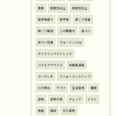
柔軟
柔軟性向上
柔軟性向上
肩甲骨周り
肩甲骨
肩こり改善
肩こり解消
二の腕瘦せ
首コリ
首コリ改善
ウォーミングup
ダイナミックストレッチ
コアエクササイズ
有酸素運動
カーディオ
パフォーマンスアップ
引き締め
サウナ
生活習慣
睡眠
姿勢
姿勢不良
チェック
テスト
検査
猫背
立ち姿勢