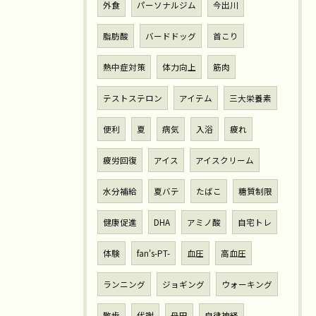
外食
パーソナルジム
今出川
脂肪酸
バードドッグ
首こり
熱中症対策
体力向上
筋肉
テストステロン
アイテム
三大栄養素
便利
夏
病気
入浴
疲れ
疲労回復
アイス
アイスクリーム
水分補給
夏バテ
たばこ
糖質制限
健康促進
DHA
アミノ酸
自宅トレ
体験
fan's-PT-
血圧
高血圧
ランニング
ジョギング
ウォーキング
散歩
代謝
丹田
自律神経