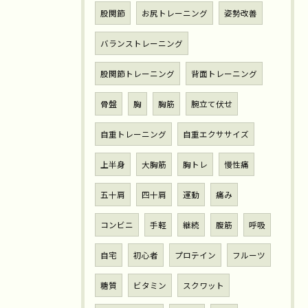
股関節
お尻トレーニング
姿勢改善
バランストレーニング
股関節トレーニング
背面トレーニング
骨盤
胸
胸筋
腕立て伏せ
自重トレーニング
自重エクササイズ
上半身
大胸筋
胸トレ
慢性痛
五十肩
四十肩
運動
痛み
コンビニ
手軽
継続
腹筋
呼吸
自宅
初心者
プロテイン
フルーツ
糖質
ビタミン
スクワット