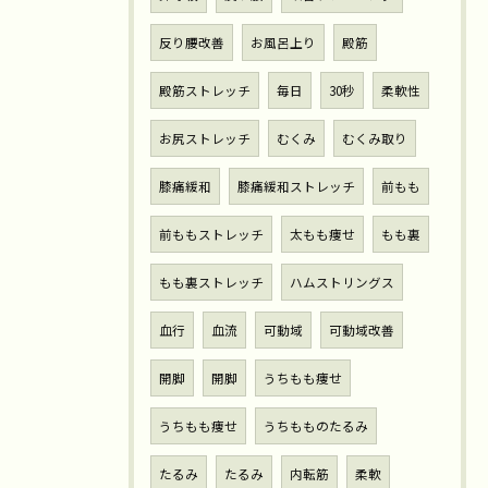
反り腰改善
お風呂上り
殿筋
殿筋ストレッチ
毎日
30秒
柔軟性
お尻ストレッチ
むくみ
むくみ取り
膝痛緩和
膝痛緩和ストレッチ
前もも
前ももストレッチ
太もも痩せ
もも裏
もも裏ストレッチ
ハムストリングス
血行
血流
可動域
可動域改善
開脚
開脚
うちもも痩せ
うちもも痩せ
うちもものたるみ
たるみ
たるみ
内転筋
柔軟