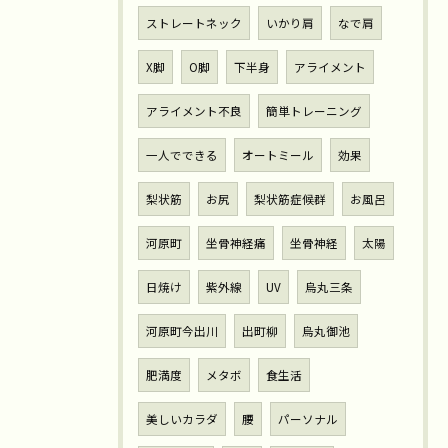
ストレートネック
いかり肩
なで肩
X脚
O脚
下半身
アライメント
アライメント不良
簡単トレーニング
一人でできる
オートミール
効果
梨状筋
お尻
梨状筋症候群
お風呂
河原町
坐骨神経痛
坐骨神経
太陽
日焼け
紫外線
UV
烏丸三条
河原町今出川
出町柳
烏丸御池
肥満度
メタボ
食生活
美しいカラダ
腰
パーソナル