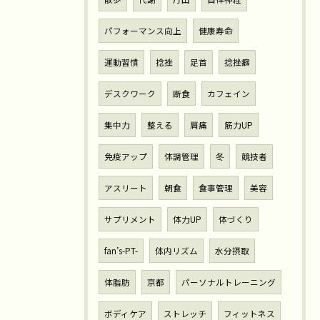
パフォーマンス向上
健康寿命
運動習慣
捻挫
足首
捻挫癖
デスクワーク
断食
カフェイン
集中力
整える
肩痛
筋力UP
免疫アップ
体調管理
冬
競技者
アスリート
朝食
食事管理
美容
サプリメント
体力UP
体づくり
fan’s-PT-
体内リズム
水分摂取
体脂肪
京都
パーソナルトレーニング
ボディケア
ストレッチ
フィットネス