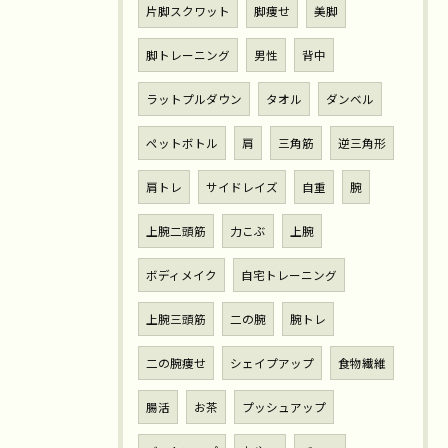
片脚スクワット
脚痩せ
美脚
脚トレーニング
男性
背中
ラットプルダウン
タオル
ダンベル
ペットボトル
肩
三角筋
逆三角形
肩トレ
サイドレイズ
自重
腕
上腕二頭筋
力こぶ
上腕
ボディメイク
自宅トレーニング
上腕三頭筋
二の腕
腕トレ
二の腕痩せ
シェイプアップ
食物繊維
腸活
お茶
プッシュアップ