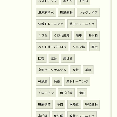
バストアップ
おやつ
チョコ
清涼飲料水
腹筋運動
レッグレイズ
体幹トレーニング
背中トレーニング
くびれ
くびれ形成
簡単
お手軽
ベントオーバーロウ
クエン酸
疲労
回復
塩分
痩せる
京都パーソナルジム
女性
美肌
乾燥肌
栄養
肩トレーニング
ドローイン
腹式呼吸
腹圧
腰痛予防
予防
横隔膜
呼吸運動
鼻呼吸
反り腰
改善トレーニング