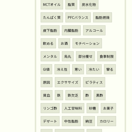
MCTオイル
脂質
炭水化物
たんぱく質
PFCバランス
脂肪燃焼
皮下脂肪
内臓脂肪
アルコール
飲める
お酒
モチベーション
メンタル
烏丸
部分痩せ
食事制限
GI値
冷え性
寒い
冷たい
攣る
原因
エクササイズ
ピラティス
貧血
鉄
鉄欠乏
酢
黒酢
リンゴ酢
人工甘味料
砂糖
お菓子
デザート
中性脂肪
納豆
カロリー