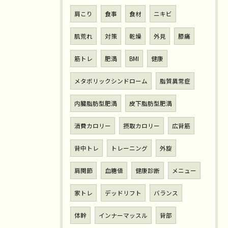
肩こり
食事
食材
ニキビ
肌荒れ
対策
乾燥
外見
膝痛
筋トレ
肥満
BMI
健康
メタボリックシンドローム
脂質異常症
内臓脂肪型肥満
皮下脂肪型肥満
消費カロリー
摂取カロリー
広背筋
背中トレ
トレーニング
外旋
肩関節
血糖値
健康診断
メニュー
家トレ
デッドリフト
バランス
体幹
インナーマッスル
背部